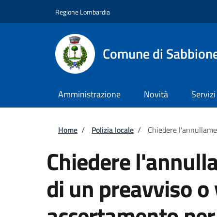
Salta al contenuto principale
Skip to footer content
Regione Lombardia
Comune di Sabbion
Amministrazione
Novità
Servizi
Briciole di pane
Home
/
Polizia locale
/
Chiedere l'annullame
Chiedere l'annull
di un preavviso o 
accertamento per