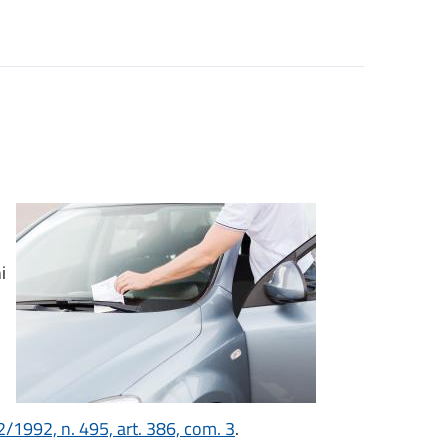
i
/1992, n. 495, art. 386, com. 3
.