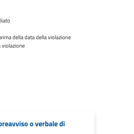
liato
prima della data della violazione
a violazione
preavviso o verbale di