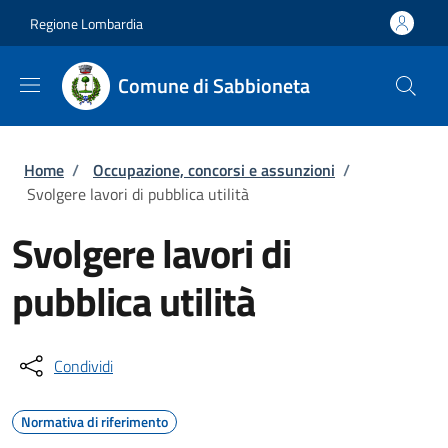
Salta al contenuto principale
Skip to footer content
Regione Lombardia
Comune di Sabbioneta
Briciole di pane
Home
/
Occupazione, concorsi e assunzioni
/
Svolgere lavori di pubblica utilità
Svolgere lavori di
pubblica utilità
Condividi
Normativa di riferimento