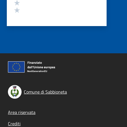
Valuta 2 stelle su 5
Valuta 1 stelle su 5
Comune di Sabbioneta
Footer menu
Area riservata
Crediti