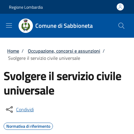
Salta al contenuto principale
Skip to footer content
Regione Lombardia
Comune di Sabbioneta
Briciole di pane
Home
/
Occupazione, concorsi e assunzioni
/
Svolgere il servizio civile universale
Svolgere il servizio civile
universale
Condividi
Normativa di riferimento