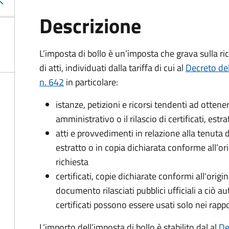
Descrizione
L’imposta di bollo è un’imposta che grava sulla ric
di atti, individuati dalla tariffa di cui al
Decreto de
n. 642
in particolare:
istanze, petizioni e ricorsi tendenti ad otte
amministrativo o il rilascio di certificati, estrat
atti e provvedimenti in relazione alla tenuta di
estratto o in copia dichiarata conforme all’or
richiesta
certificati, copie dichiarate conformi all'origi
documento rilasciati pubblici ufficiali a ciò aut
certificati possono essere usati solo nei rappor
L’importo dell’imposta di bollo è stabilito dal al
De