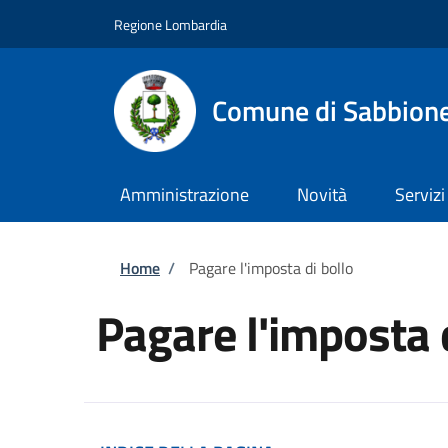
Salta al contenuto principale
Skip to footer content
Regione Lombardia
Comune di Sabbion
Amministrazione
Novità
Servizi
Briciole di pane
Home
/
Pagare l'imposta di bollo
Pagare l'imposta 