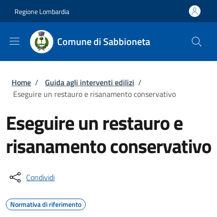
Salta al contenuto principale
Skip to footer content
Regione Lombardia
Comune di Sabbioneta
Briciole di pane
Home
/
Guida agli interventi edilizi
/
Eseguire un restauro e risanamento conservativo
Eseguire un restauro e
risanamento conservativo
Condividi
Normativa di riferimento