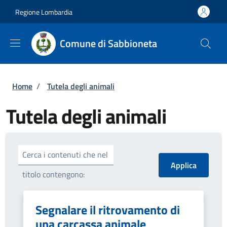
Salta al contenuto principale
Skip to footer content
Regione Lombardia
Comune di Sabbioneta
Briciole di pane
Home
/
Tutela degli animali
Tutela degli animali
Cerca i contenuti che nel
titolo contengono:
Segnalare il ritrovamento di
una carcassa animale