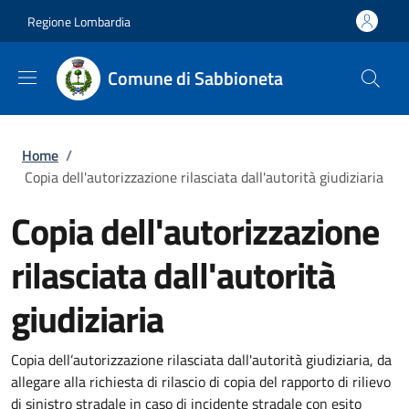
Salta al contenuto principale
Skip to footer content
Regione Lombardia
Comune di Sabbioneta
Briciole di pane
Home
/
Copia dell'autorizzazione rilasciata dall'autorità giudiziaria
Copia dell'autorizzazione
rilasciata dall'autorità
giudiziaria
Copia dell’autorizzazione rilasciata dall'autorità giudiziaria, da
allegare alla richiesta di rilascio di copia del rapporto di rilievo
di sinistro stradale in caso di incidente stradale con esito