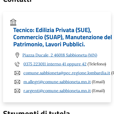
Tecnico: Edilizia Privata (SUE),
Commercio (SUAP), Manutenzione del
Patrimonio, Lavori Pubblici.
Piazza Ducale, 2 46018 Sabbioneta (MN)
0375 223011 interno 41 oppure 42
(Telefono)
comune.sabbioneta@pec.regione.lombardia.it
(
m.allegri@comune.sabbioneta.mn.it
(Email)
r.argenti@comune.sabbioneta.mn.it
(Email)
Strumenti di tutela