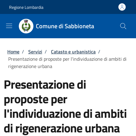
Salta al contenuto principale
Skip to footer content
Regione Lombardia
Comune di Sabbioneta
Briciole di pane
Home
/
Servizi
/
Catasto e urbanistica
/
Presentazione di proposte per l'individuazione di ambiti di
rigenerazione urbana
Presentazione di
proposte per
l'individuazione di ambiti
di rigenerazione urbana