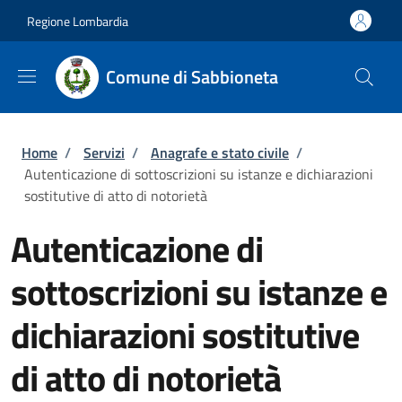
Salta al contenuto principale
Skip to footer content
Regione Lombardia
Comune di Sabbioneta
Briciole di pane
Home
/
Servizi
/
Anagrafe e stato civile
/
Autenticazione di sottoscrizioni su istanze e dichiarazioni
sostitutive di atto di notorietà
Autenticazione di
sottoscrizioni su istanze e
dichiarazioni sostitutive
di atto di notorietà