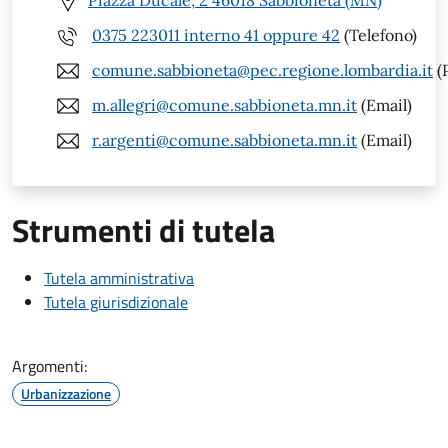
Piazza Ducale, 2 46018 Sabbioneta (MN)
0375 223011 interno 41 oppure 42
(Telefono)
comune.sabbioneta@pec.regione.lombardia.it
(
m.allegri@comune.sabbioneta.mn.it
(Email)
r.argenti@comune.sabbioneta.mn.it
(Email)
Strumenti di tutela
Tutela amministrativa
Tutela giurisdizionale
Argomenti:
Urbanizzazione