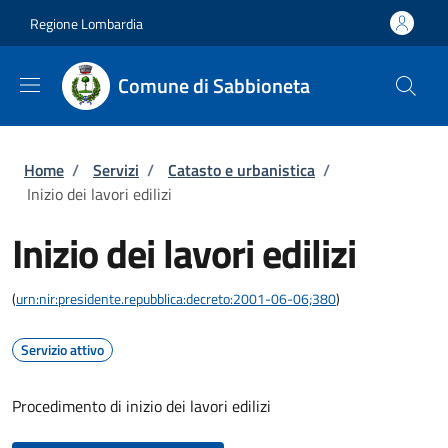
Salta al contenuto principale
Skip to footer content
Regione Lombardia
Comune di Sabbioneta
Briciole di pane
Home
/
Servizi
/
Catasto e urbanistica
/
Inizio dei lavori edilizi
Inizio dei lavori edilizi
(
urn:nir:presidente.repubblica:decreto:2001-06-06;380
)
Servizio attivo
Procedimento di inizio dei lavori edilizi