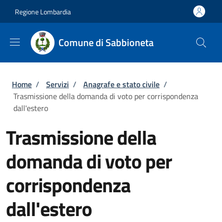
Salta al contenuto principale
Skip to footer content
Regione Lombardia
Comune di Sabbioneta
Briciole di pane
Home
/
Servizi
/
Anagrafe e stato civile
/
Trasmissione della domanda di voto per corrispondenza
dall'estero
Trasmissione della
domanda di voto per
corrispondenza
dall'estero