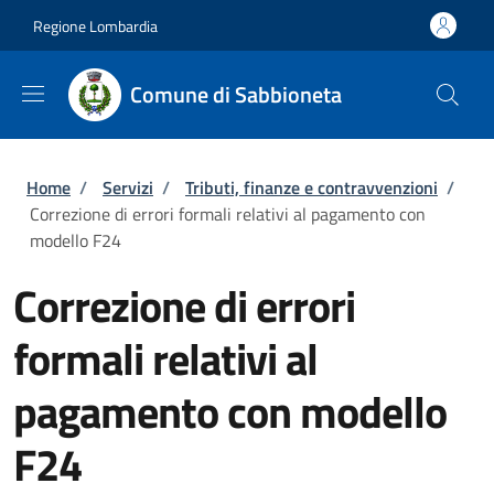
Salta al contenuto principale
Skip to footer content
Regione Lombardia
Comune di Sabbioneta
Briciole di pane
Home
/
Servizi
/
Tributi, finanze e contravvenzioni
/
Correzione di errori formali relativi al pagamento con
modello F24
Correzione di errori
formali relativi al
pagamento con modello
F24