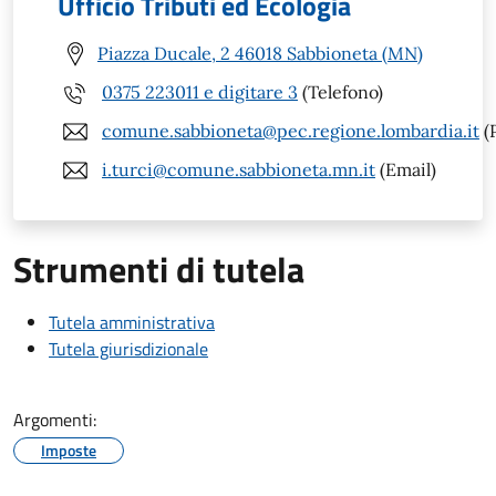
Ufficio Tributi ed Ecologia
Piazza Ducale, 2 46018 Sabbioneta (MN)
0375 223011 e digitare 3
(Telefono)
comune.sabbioneta@pec.regione.lombardia.it
(
i.turci@comune.sabbioneta.mn.it
(Email)
Strumenti di tutela
Tutela amministrativa
Tutela giurisdizionale
Argomenti:
Imposte