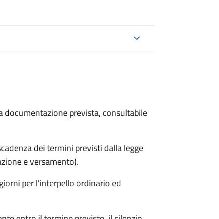
 la documentazione prevista, consultabile
adenza dei termini previsti dalla legge
arazione e versamento).
iorni per l'interpello ordinario ed
e entro il termine previsto, il silenzio