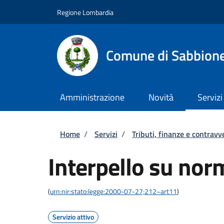
Salta al contenuto principale
Skip to footer content
Regione Lombardia
Comune di Sabbion
Amministrazione
Novità
Servizi
Briciole di pane
Home
/
Servizi
/
Tributi, finanze e contravv
Interpello su norm
(
urn:nir:stato:legge:2000-07-27;212~art11
)
Servizio attivo