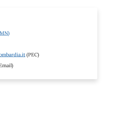
 (MN)
ombardia.it
(PEC)
Email)