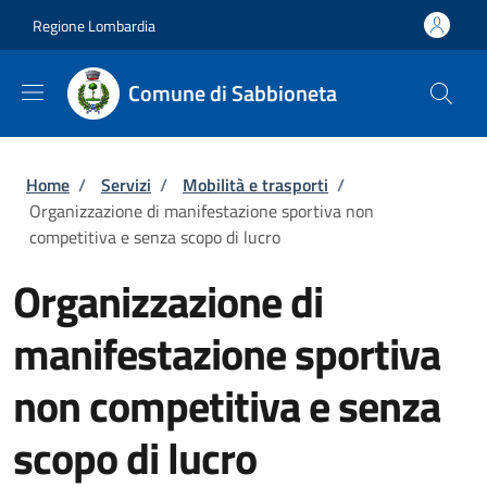
Salta al contenuto principale
Skip to footer content
Regione Lombardia
Comune di Sabbioneta
Briciole di pane
Home
/
Servizi
/
Mobilità e trasporti
/
Organizzazione di manifestazione sportiva non
competitiva e senza scopo di lucro
Organizzazione di
manifestazione sportiva
non competitiva e senza
scopo di lucro