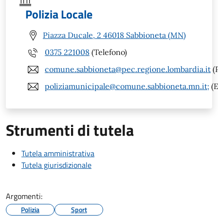
Polizia Locale
Piazza Ducale, 2 46018 Sabbioneta (MN)
0375 221008
(Telefono)
comune.sabbioneta@pec.regione.lombardia.it
(
poliziamunicipale@comune.sabbioneta.mn.it;
(E
Strumenti di tutela
Tutela amministrativa
Tutela giurisdizionale
Argomenti:
Polizia
Sport