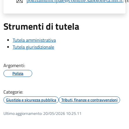
poliziamunicipale@comune.sabbioneta.mn.it;
(E
Strumenti di tutela
Tutela amministrativa
Tutela giurisdizionale
Argomenti:
Polizia
Categorie:
Giustizia e sicurezza pubblica
Tributi, finanze e contravvenzioni
Ultimo aggiornamento:
20/05/2026 10:25.11