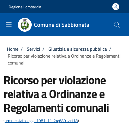
Salta al contenuto principale
Skip to footer content
Regione Lombardia
Comune di Sabbioneta
Briciole di pane
Home
/
Servizi
/
Giustizia e sicurezza pubblica
/
Ricorso per violazione relativa a Ordinanze e Regolamenti
comunali
Ricorso per violazione
relativa a Ordinanze e
Regolamenti comunali
(
urn:nir:stato:legge:1981-11-24;689~art18
)