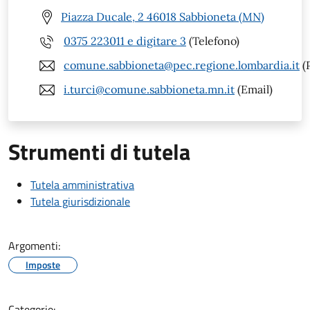
Piazza Ducale, 2 46018 Sabbioneta (MN)
0375 223011 e digitare 3
(Telefono)
comune.sabbioneta@pec.regione.lombardia.it
(
i.turci@comune.sabbioneta.mn.it
(Email)
Strumenti di tutela
Tutela amministrativa
Tutela giurisdizionale
Argomenti:
Imposte
Categorie: