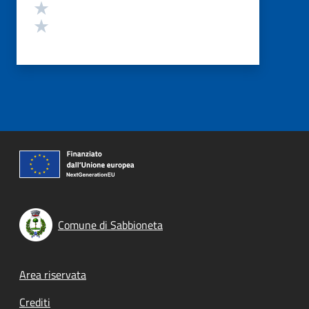
Valuta 2 stelle su 5
Valuta 1 stelle su 5
Comune di Sabbioneta
Footer menu
Area riservata
Crediti