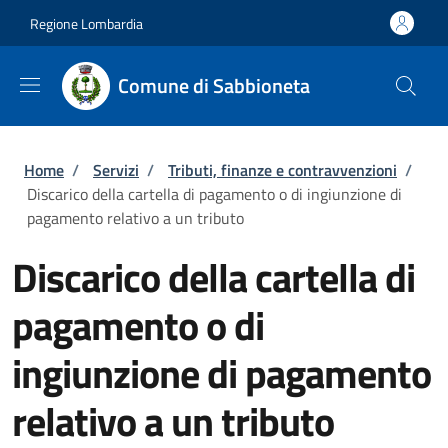
Salta al contenuto principale
Skip to footer content
Regione Lombardia
Comune di Sabbioneta
Briciole di pane
Home
/
Servizi
/
Tributi, finanze e contravvenzioni
/
Discarico della cartella di pagamento o di ingiunzione di
pagamento relativo a un tributo
Discarico della cartella di
pagamento o di
ingiunzione di pagamento
relativo a un tributo