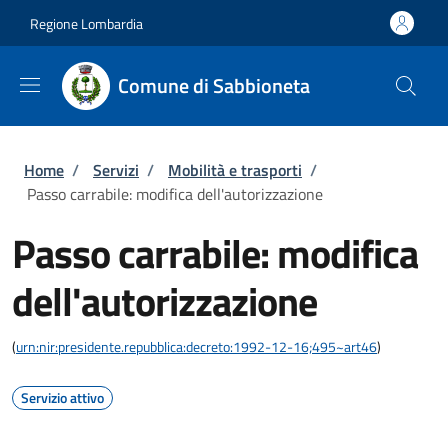
Salta al contenuto principale
Skip to footer content
Regione Lombardia
Comune di Sabbioneta
Briciole di pane
Home
/
Servizi
/
Mobilità e trasporti
/
Passo carrabile: modifica dell'autorizzazione
Passo carrabile: modifica
dell'autorizzazione
(
urn:nir:presidente.repubblica:decreto:1992-12-16;495~art46
)
Servizio attivo