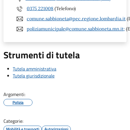
0375 221008
(Telefono)
comune.sabbioneta@pec.regione.lombardia.it
(
poliziamunicipale@comune.sabbioneta.mn.it;
(E
Strumenti di tutela
Tutela amministrativa
Tutela giurisdizionale
Argomenti:
Polizia
Categorie:
Mobilità e trasporti
Autorizzazioni