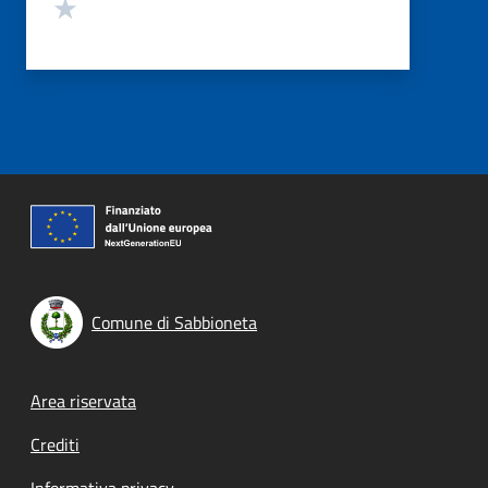
Valuta 1 stelle su 5
Comune di Sabbioneta
Footer menu
Area riservata
Crediti
Informativa privacy