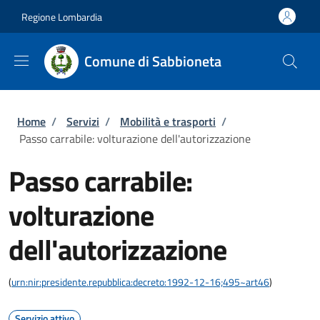
Salta al contenuto principale
Skip to footer content
Regione Lombardia
Comune di Sabbioneta
Briciole di pane
Home
/
Servizi
/
Mobilità e trasporti
/
Passo carrabile: volturazione dell'autorizzazione
Passo carrabile:
volturazione
dell'autorizzazione
(
urn:nir:presidente.repubblica:decreto:1992-12-16;495~art46
)
Servizio attivo