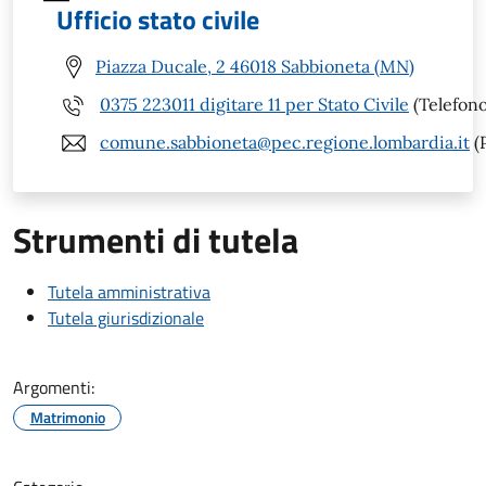
Ufficio stato civile
Piazza Ducale, 2 46018 Sabbioneta (MN)
0375 223011 digitare 11 per Stato Civile
(Telefono
comune.sabbioneta@pec.regione.lombardia.it
(
Strumenti di tutela
Tutela amministrativa
Tutela giurisdizionale
Argomenti:
Matrimonio