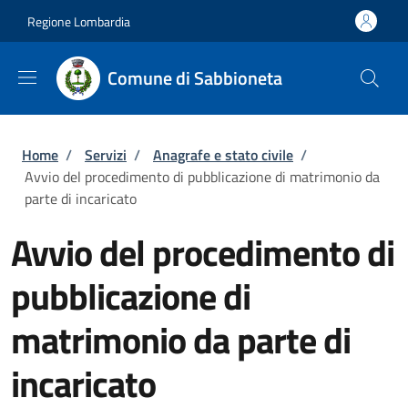
Salta al contenuto principale
Skip to footer content
Regione Lombardia
Comune di Sabbioneta
Briciole di pane
Home
/
Servizi
/
Anagrafe e stato civile
/
Avvio del procedimento di pubblicazione di matrimonio da
parte di incaricato
Avvio del procedimento di
pubblicazione di
matrimonio da parte di
incaricato