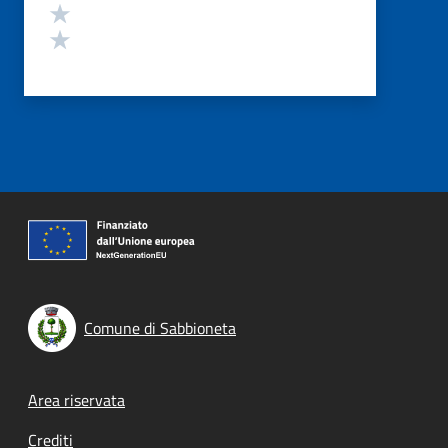
Valuta 2 stelle su 5
Valuta 1 stelle su 5
Comune di Sabbioneta
Footer menu
Area riservata
Crediti