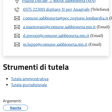
Piazza Ducale, 2 46018 Sabbioneta (MN)
0375 223011 digitare 11 per Anagrafe
(Telefono)
comune.sabbioneta@pec.regione.lombardia.it
(
a.mantovani@comune.sabbioneta.mn.it
(Email)
d.govoni@comune.sabbioneta.mn.it
(Email)
m.luppi@comune.sabbioneta.mn.it
(Email)
Strumenti di tutela
Tutela amministrativa
Tutela giurisdizionale
Argomenti:
Nascita