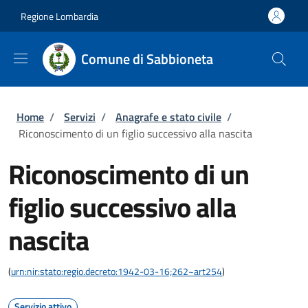
Salta al contenuto principale
Skip to footer content
Regione Lombardia
Comune di Sabbioneta
Briciole di pane
Home
/
Servizi
/
Anagrafe e stato civile
/
Riconoscimento di un figlio successivo alla nascita
Riconoscimento di un
figlio successivo alla
nascita
(
urn:nir:stato:regio.decreto:1942-03-16;262~art254
)
Servizio attivo