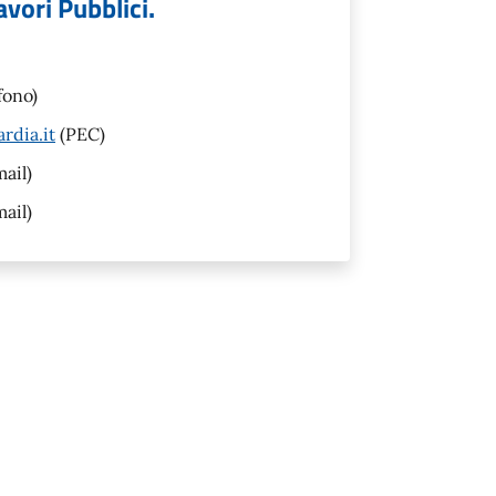
vori Pubblici.
fono)
rdia.it
(PEC)
ail)
ail)