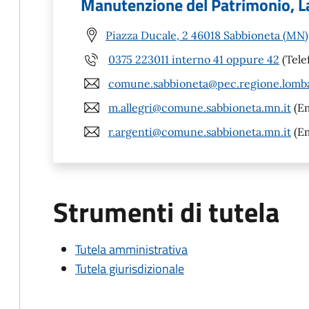
Manutenzione del Patrimonio, La
Piazza Ducale, 2 46018 Sabbioneta (MN)
0375 223011 interno 41 oppure 42
(Tele
comune.sabbioneta@pec.regione.lomba
m.allegri@comune.sabbioneta.mn.it
(Em
r.argenti@comune.sabbioneta.mn.it
(Em
Strumenti di tutela
Tutela amministrativa
Tutela giurisdizionale