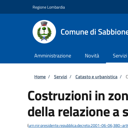
Salta al contenuto principale
Skip to footer content
Regione Lombardia
Comune di Sabbion
Amministrazione
Novità
Servizi
Briciole di pane
Home
/
Servizi
/
Catasto e urbanistica
/
C
Costruzioni in zo
della relazione a 
(
urn:nir:presidente.repubblica:decreto:2001-06-06;380~ar