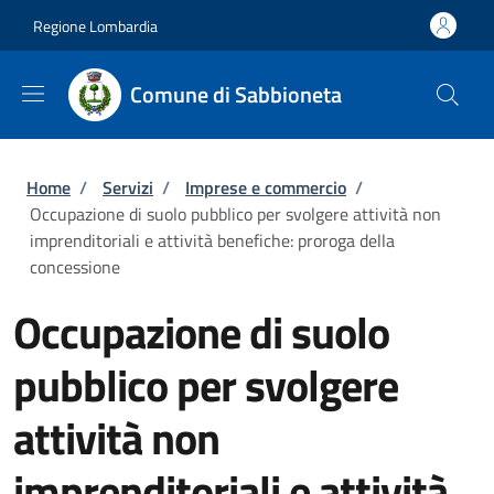
Salta al contenuto principale
Skip to footer content
Regione Lombardia
Comune di Sabbioneta
Briciole di pane
Home
/
Servizi
/
Imprese e commercio
/
Occupazione di suolo pubblico per svolgere attività non
imprenditoriali e attività benefiche: proroga della
concessione
Occupazione di suolo
pubblico per svolgere
attività non
imprenditoriali e attività