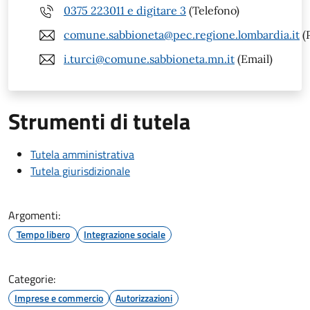
0375 223011 e digitare 3
(Telefono)
comune.sabbioneta@pec.regione.lombardia.it
(
i.turci@comune.sabbioneta.mn.it
(Email)
Strumenti di tutela
Tutela amministrativa
Tutela giurisdizionale
Argomenti:
Tempo libero
Integrazione sociale
Categorie:
Imprese e commercio
Autorizzazioni