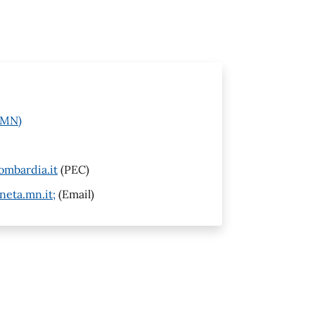
 (MN)
ombardia.it
(PEC)
eta.mn.it;
(Email)