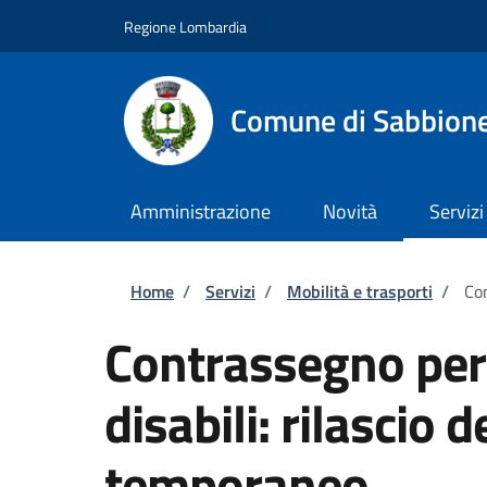
Salta al contenuto principale
Skip to footer content
Regione Lombardia
Comune di Sabbion
Amministrazione
Novità
Servizi
Briciole di pane
Home
/
Servizi
/
Mobilità e trasporti
/
Con
Contrassegno per v
disabili: rilascio
temporaneo