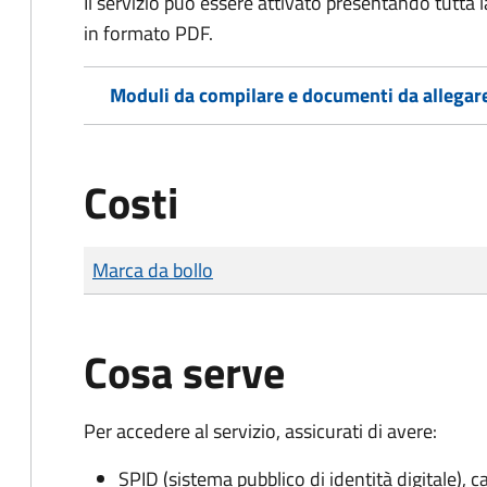
Il servizio può essere attivato presentando tutta
in formato PDF.
Moduli da compilare e documenti da allegar
Costi
Tipo di pagamento
Importo
Marca da bollo
Cosa serve
Per accedere al servizio, assicurati di avere:
SPID (sistema pubblico di identità digitale), ca